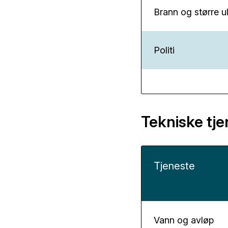
Brann og større u
Politi
Tekniske tje
Tjeneste
Vann og avløp