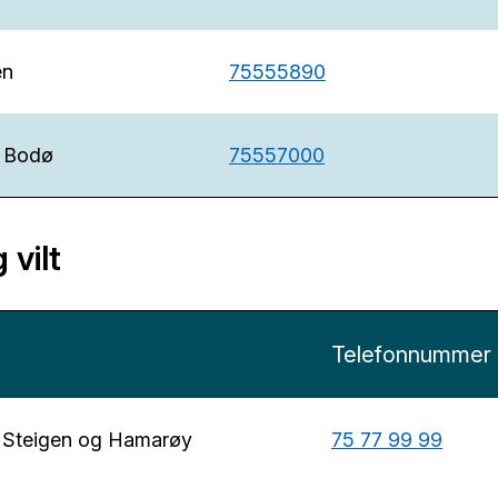
en
75555890
 Bodø
75557000
 vilt
Telefonnummer
r Steigen og Hamarøy
75 77 99 99