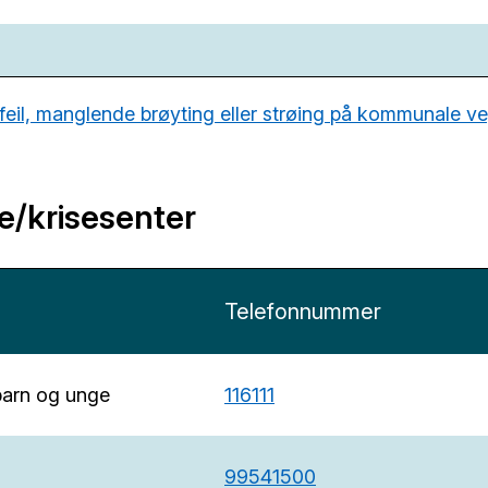
 feil, manglende brøyting eller strøing på kommunale v
e/krisesenter
Telefonnummer
barn og unge
116111
99541500