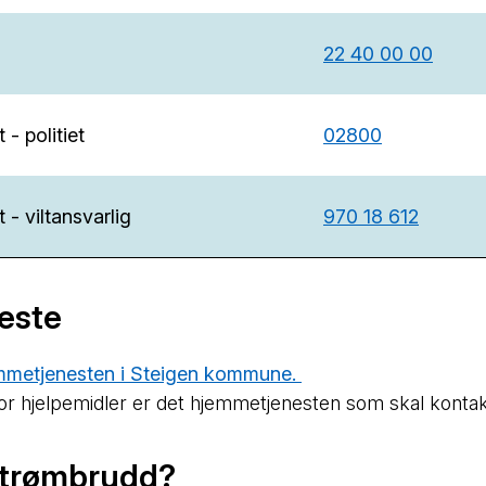
22 40 00 00
 - politiet
02800
 - viltansvarlig
970 18 612
este
jemmetjenesten i Steigen kommune.
or hjelpemidler er det hjemmetjenesten som skal konta
 strømbrudd?