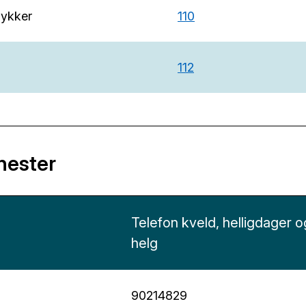
lykker
110
112
nester
Telefon kveld, helligdager o
helg
90214829