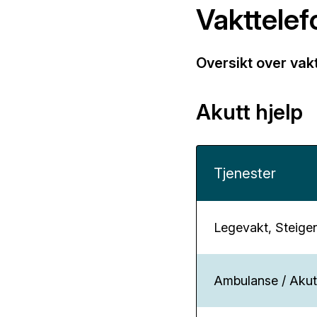
Vakttelef
Oversikt over vakt
Akutt hjelp
Tjenester
Legevakt, Steige
Ambulanse / Akutt