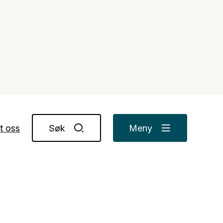
t oss
Søk
Meny