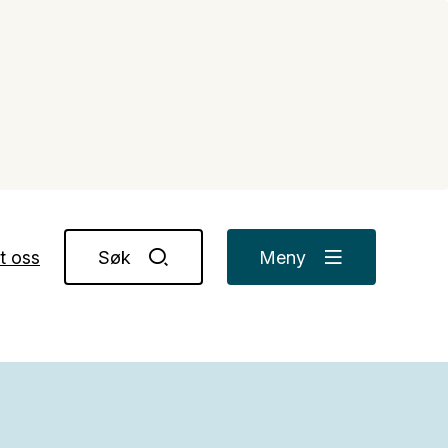
t oss
Søk
Meny