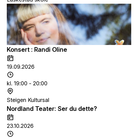
p
e
u
d
n
k
t
Konsert : Randi Oline
D
a
19.09.2026
t
T
o
i
kl. 19:00 - 20:00
d
S
s
t
Steigen Kultursal
p
e
Nordland Teater: Ser du dette?
u
d
D
n
a
23.10.2026
k
t
T