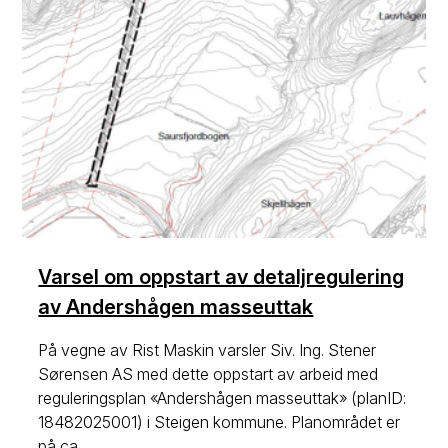
Varsel om oppstart av detaljregulering
av Andershågen masseuttak
På vegne av Rist Maskin varsler Siv. Ing. Stener
Sørensen AS med dette oppstart av arbeid med
reguleringsplan «Andershågen masseuttak» (planID:
18482025001) i Steigen kommune. Planområdet er
på ca...