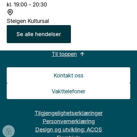
t
o
i
kl. 19:00 - 20:30
d
S
s
t
Steigen Kultursal
p
e
Se alle hendelser
u
d
n
k
Til toppen
t
Kontakt oss
Vakttelefoner
Tilgjengelighetserklæringer
Personvernerklæring
Design og utvikling: ACOS
I