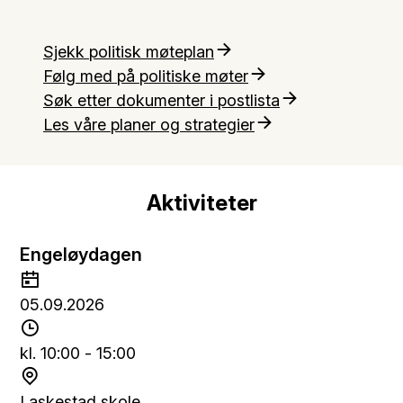
Sjekk politisk møteplan
Følg med på politiske møter
Søk etter dokumenter i postlista
Les våre planer og strategier
Aktiviteter
Engeløydagen
D
a
05.09.2026
t
T
o
i
kl. 10:00 - 15:00
d
S
s
t
Laskestad skole