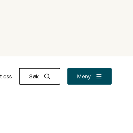
t oss
Søk
Meny