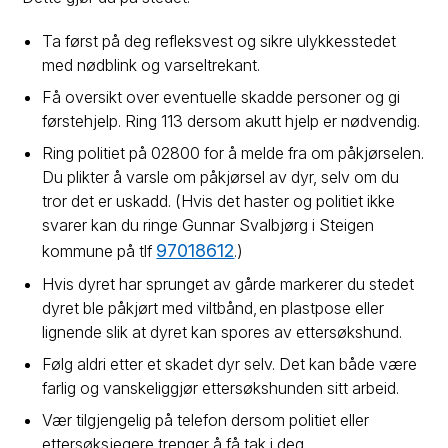
Ta først på deg refleksvest og sikre ulykkesstedet
med nødblink og varseltrekant.
Få oversikt over eventuelle skadde personer og gi
førstehjelp. Ring 113 dersom akutt hjelp er nødvendig.
Ring politiet på 02800 for å melde fra om påkjørselen.
Du plikter å varsle om påkjørsel av dyr, selv om du
tror det er uskadd. (Hvis det haster og politiet ikke
svarer kan du ringe Gunnar Svalbjørg i Steigen
97018612
kommune på tlf
.)
Hvis dyret har sprunget av gårde markerer du stedet
dyret ble påkjørt med viltbånd, en plastpose eller
lignende slik at dyret kan spores av ettersøkshund.
Følg aldri etter et skadet dyr selv. Det kan både være
farlig og vanskeliggjør ettersøkshunden sitt arbeid.
Vær tilgjengelig på telefon dersom politiet eller
ettersøksjegere trenger å få tak i deg.